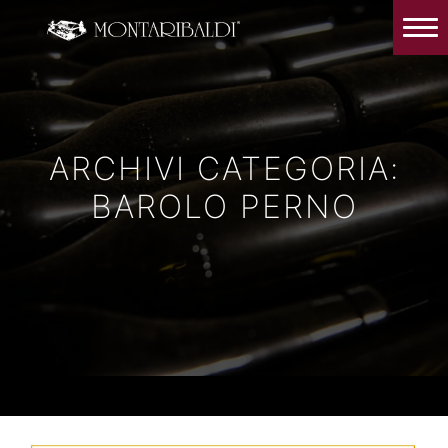
IT
EN
Home
L’azienda
Degustazioni e Visite in cantina
ARCHIVI CATEGORIA:
I Vini
BAROLO PERNO
La Critica
News ed Eventi
Dove siamo e contatti
App prenota la tua una degustazione
Il nostro Instagram