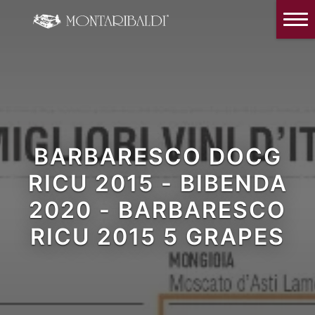
IT
EN
Home
The Winery
Wine Tasting & Winery visit
Reviews
BARBARESCO DOCG
Our wines
RICU 2015 - BIBENDA
News and Events
2020 - BARBARESCO
Contacts
RICU 2015 5 GRAPES
Our Instagram
Italiano