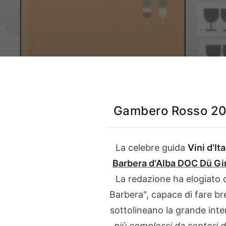
Dove siamo e contatt
App prenota la tua u
degustazione
Il nostro Instagram
Gambero Rosso 200
Italiano
English
La celebre guida
Vini d'Ita
Barbera d'Alba DOC Dü Gi
La redazione ha elogiato 
Barbera", capace di fare br
sottolineano la grande inte
più complessi da sentori d