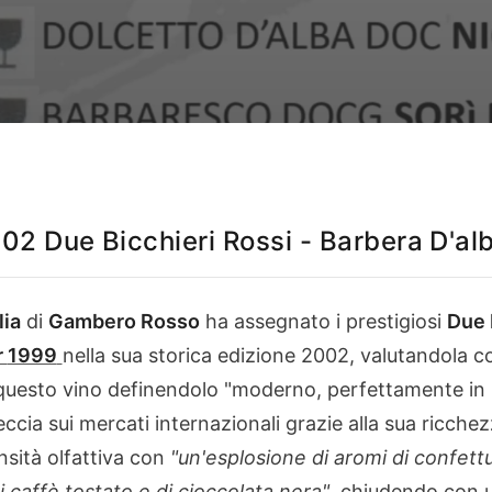
i
na
2 Due Bicchieri Rossi - Barbera D'al
lia
di
Gambero Rosso
ha assegnato i prestigiosi
Due 
r
1999
nella sua storica edizione
2002
, valutandola c
questo vino definendolo "moderno, perfettamente in li
eccia sui mercati internazionali grazie alla sua ricche
nsità olfattiva con
"un'esplosione di aromi di confett
i caffè tostato e di cioccolata nera"
, chiudendo con u