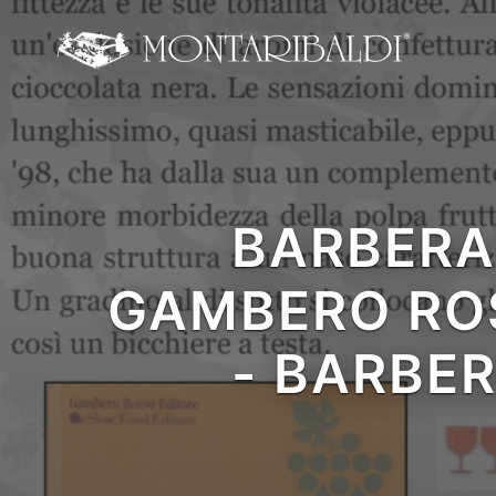
IT
EN
Home
L’azienda
BARBERA 
Degustazioni e Visite
GAMBERO ROS
cantina
I Vini
- BARBER
La Critica
News ed Eventi