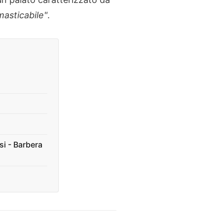
masticabile"
.
i - Barbera