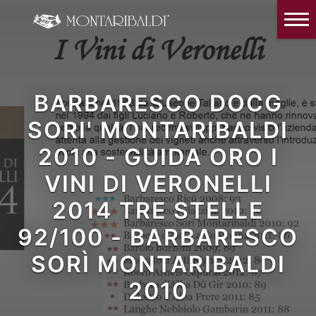
IT
EN
Home
L’azienda
BARBARESCO DOCG
Degustazioni e Visite in cantina
SORI' MONTARIBALDI
I Vini
2010 - GUIDA ORO I
La Critica
VINI DI VERONELLI
News ed Eventi
2014 TRE STELLE
Dove siamo e contatti
92/100 - BARBARESCO
SORÌ MONTARIBALDI
App prenota la tua una degustazione
2010
Il nostro Instagram