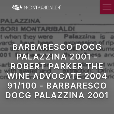
IT
EN
Home
L’azienda
Degustazioni e Visite in cantina
BARBARESCO DOCG
I Vini
PALAZZINA 2001 -
La Critica
ROBERT PARKER THE
News ed Eventi
WINE ADVOCATE 2004
Dove siamo e contatti
91/100 - BARBARESCO
DOCG PALAZZINA 2001
App prenota la tua una degustazione
Il nostro Instagram