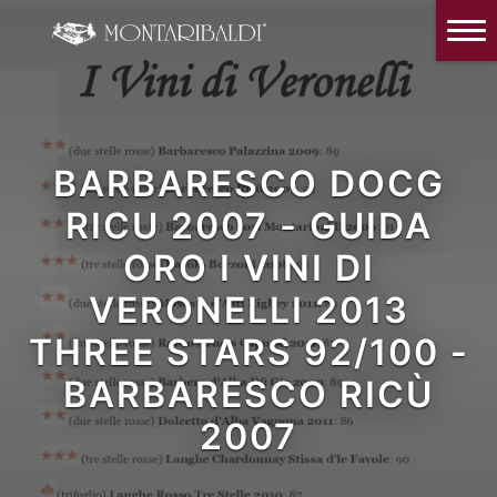
IT
EN
Home
The Winery
Wine Tasting & Winery visit
BARBARESCO DOCG
Reviews
RICU 2007 - GUIDA
ORO I VINI DI
Our wines
VERONELLI 2013
News and Events
THREE STARS 92/100 -
Contacts
BARBARESCO RICÙ
Our Instagram
2007
Italiano