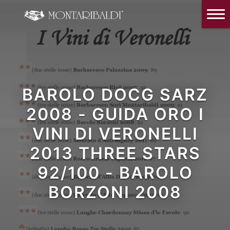
IT
EN
Home
The Winery
Wine Tasting & Winery visit
BAROLO DOCG SARZ
Reviews
2008 - GUIDA ORO I
Our wines
VINI DI VERONELLI
News and Events
2013 THREE STARS
Contacts
92/100 - BAROLO
BORZONI 2008
Our Instagram
Italiano