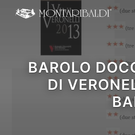
IT
EN
Home
L’azienda
BAROLO DOCG 
Degustazioni e Visite
DI VERONEL
cantina
I Vini
BA
La Critica
News ed Eventi