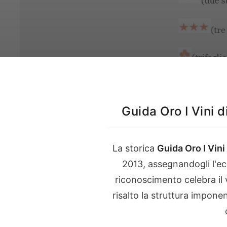
Dove siamo e contatt
App prenota la tua u
degustazione
Il nostro Instagram
Guida Oro I Vini 
Italiano
English
La storica
Guida Oro I Vini
2013
, assegnandogli l'ec
riconoscimento celebra il 
risalto la struttura impone