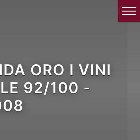
DA ORO I VINI
LE 92/100 -
008