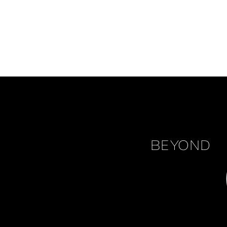
Beyond
i
na
BEYOND